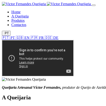
Home
A Queijaria
Produtos
Contactos
PT
🇵🇹
PT
🇬🇧
EN
🇫🇷
FR
🇩🇪
DE
Queijaria Artesanal Víctor Fernandes,
produtor de Queijo de Azeit
A Queijaria