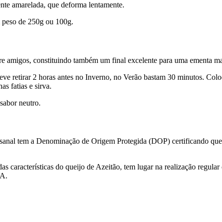
ente amarelada, que deforma lentamente.
m peso de 250g ou 100g.
tre amigos, constituindo também um final excelente para uma ementa mai
deve retirar 2 horas antes no Inverno, no Verão bastam 30 minutos. Colo
s fatias e sirva.
sabor neutro.
esanal tem a Denominação de Origem Protegida (DOP) certificando que a
s características do queijo de Azeitão, tem lugar na realização regular
VA.